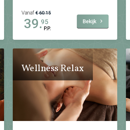
Vanaf
€ 60.15
39.
Bekijk
95
P.P.
Wellness Relax