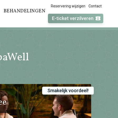
Reservering wijzigen
Contact
BEHANDELINGEN
E-ticket verzilveren
paWell
Smakelijk voordeel!
ee