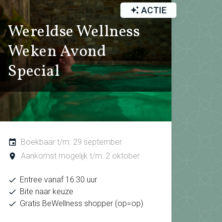
ACTIE
Wereldse Wellness
Weken Avond
Special
Boekbaar t/m: 29 september
Aankomst mogelijk t/m: 2 oktober
Entree vanaf 16:30 uur
Bite naar keuze
Gratis BeWellness shopper (op=op)