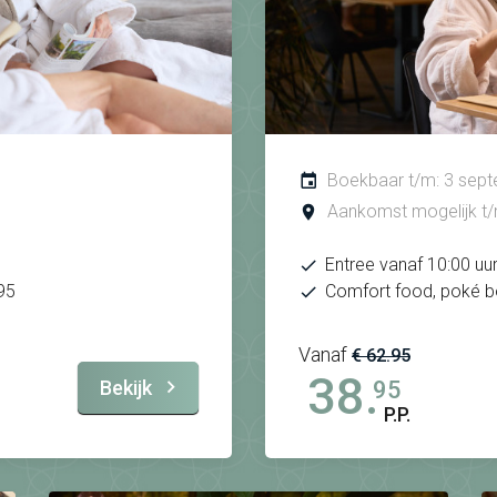
Boekbaar t/m: 3 sep
Aankomst mogelijk t
Entree vanaf 10:00 uu
95
Comfort food, poké b
Vanaf
€ 62.95
38.
Bekijk
95
P.P.