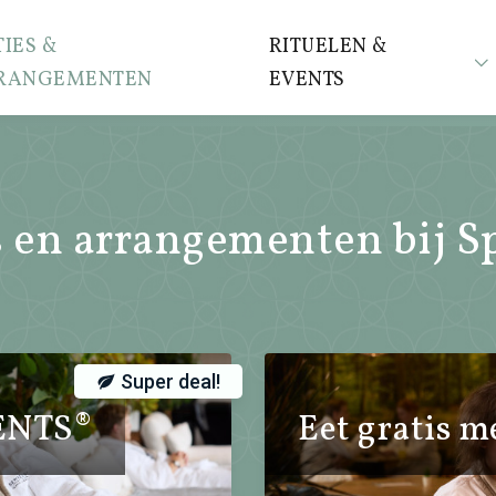
IES &
RITUELEN &
RANGEMENTEN
EVENTS
s en arrangementen bij S
Super deal!
ENTS®
Eet gratis m