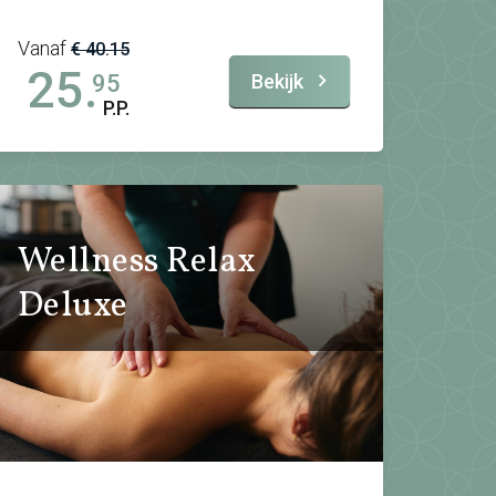
Vanaf
€ 40.15
25.
Bekijk
95
P.P.
Wellness Relax
Deluxe