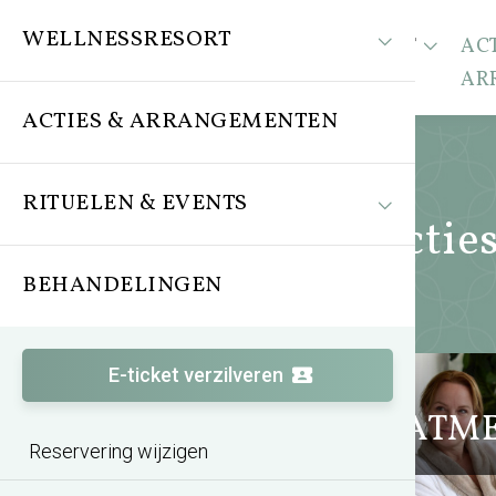
WELLNESSRESORT
WELLNESSRESORT
ACT
AR
ACTIES & ARRANGEMENTEN
RITUELEN & EVENTS
Actie
BEHANDELINGEN
E-ticket verzilveren
Zomeractie TREATM
Reservering wijzigen