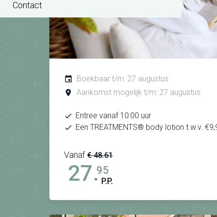
Contact
Boekbaar t/m: 27 augustus
Aankomst mogelijk t/m: 27 augustus
Entree vanaf 10:00 uur
Een TREATMENTS® body lotion t.w.v. €9,
Vanaf
€ 48.61
27.
95
P.P.