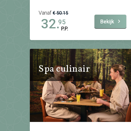
Vanaf
€ 50.15
32.
Bekijk
95
P.P.
Spa culinair