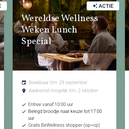
E
ACTIE
Wereldse Wellness
Weken Lunch
Special
Boekbaar t/m: 29 september
Aankomst mogelijk t/m: 2 oktober
Entree vanaf 10:00 uur
Belegd broodje naar keuze tot 17:00
uur
Gratis BeWellness shopper (op=op)