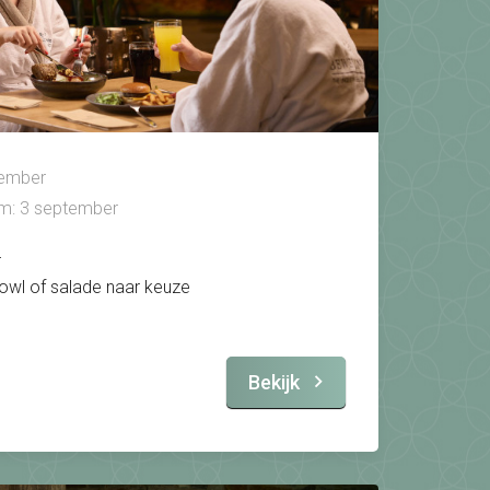
tember
/m: 3 september
r
owl of salade naar keuze
Bekijk