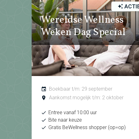
ACTI
Wereldse Wellness
Weken Dag Special
Boekbaar t/m: 29 september
Aankomst mogelijk t/m: 2 oktober
Entree vanaf 10:00 uur
Bite naar keuze
Gratis BeWellness shopper (op=op)