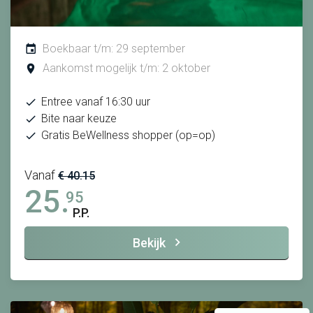
Boekbaar t/m: 29 september
Aankomst mogelijk t/m: 2 oktober
Entree vanaf 16:30 uur
Bite naar keuze
Gratis BeWellness shopper (op=op)
Vanaf
€ 40.15
25.
95
P.P.
Bekijk