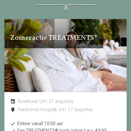
Zomeractie TREATMENTS®
Boekbaar t/m: 27 augustus
Aankomst mogelijk t/m: 27 augustus
Entree vanaf 10:00 uur
Een TREATMENTS® body lotion t.w.v. €9,95