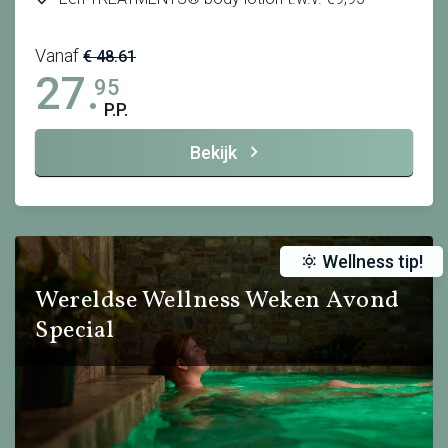
Vanaf
€ 48.61
27.
95
P.P.
Bekijk
Wellness tip!
Wereldse Wellness Weken Avond
Special