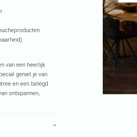
r
doucheproducten
baarheid)
n van een heerlijk
ecial geniet je van
ntree en een belegd
 van ontspannen,