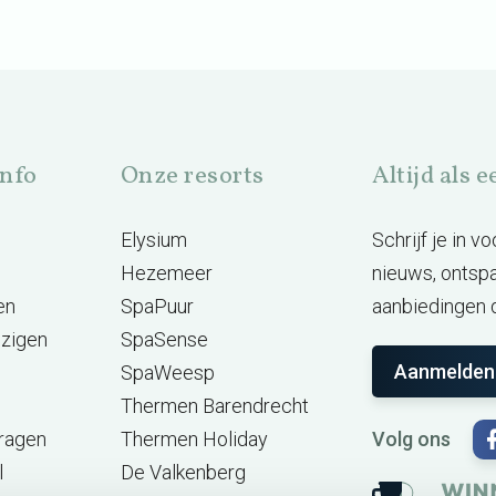
info
Onze resorts
Altijd als 
Elysium
Schrijf je in 
Hezemeer
nieuws, ontsp
en
SpaPuur
aanbiedingen d
jzigen
SpaSense
Aanmelden
SpaWeesp
Thermen Barendrecht
vragen
Thermen Holiday
Volg ons
l
De Valkenberg