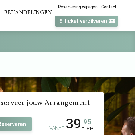
Reservering wijzigen
Contact
BEHANDELINGEN
E-ticket verzilveren
serveer jouw Arrangement
39.
95
Reserveren
VANAF
P.P.