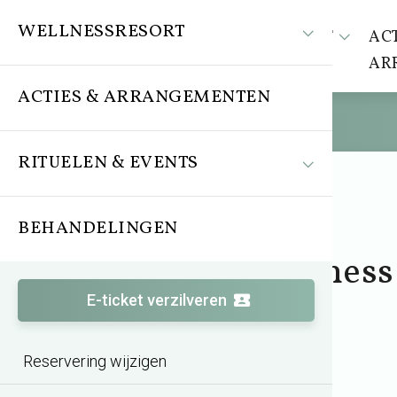
WELLNESSRESORT
WELLNESSRESORT
ACT
AR
ACTIES & ARRANGEMENTEN
RITUELEN & EVENTS
BEHANDELINGEN
Arrangement
Wereldse Wellnes
Lunch Special
E-ticket verzilveren
Reservering wijzigen