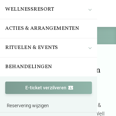
WELLNESSRESORT
ACTIES & ARRANGEMENTEN
Reserveren
RITUELEN & EVENTS
BEHANDELINGEN
Het wellnessresort van
Groningen
E-ticket verzilveren
Ontdek het mooiste beauty-, sauna- &
Reservering wijzigen
wellnessresort van het noorden! SpaWell