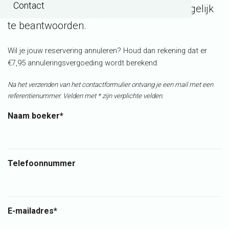
Contact
uiterste best jouw bericht zo spoedig mogelijk
te beantwoorden.
Wil je jouw reservering annuleren? Houd dan rekening dat er
€7,95 annuleringsvergoeding wordt berekend.
Na het verzenden van het contactformulier ontvang je een mail met een
referentienummer.
Velden met * zijn verplichte velden.
Naam boeker*
Telefoonnummer
E-mailadres*