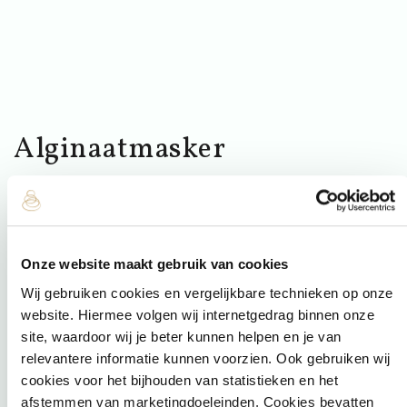
Alginaatmasker
Keuze
Onze website maakt gebruik van cookies
Een alginaatmasker, gemaakt van algen, vormt een flexibel
Wij gebruiken cookies en vergelijkbare technieken op onze
en rubberachtig masker dat vocht vasthoudt en diep in de
website. Hiermee volgen wij internetgedrag binnen onze
huid doordringt. Het masker heeft tevens een kalmerend en
site, waardoor wij je beter kunnen helpen en je van
verkoelend effect op de huid, waardoor het ideaal is voor
relevantere informatie kunnen voorzien. Ook gebruiken wij
het kalmeren van irritaties en het verminderen van roodheid.
cookies voor het bijhouden van statistieken en het
De beauty specialist maakt naar aanleiding van de
afstemmen van marketingdoeleinden. Cookies bevatten