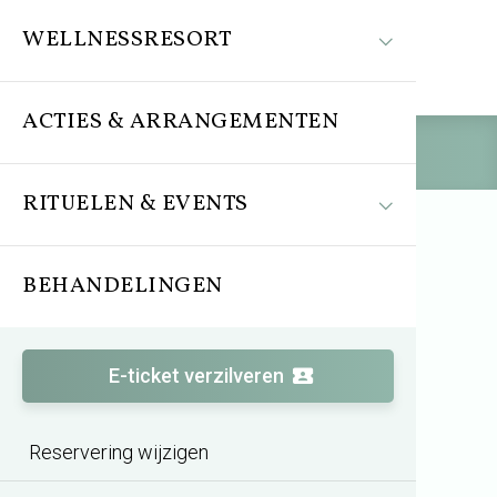
WELLNESSRESORT
ACTIES & ARRANGEMENTEN
Reserveren
RITUELEN & EVENTS
BEHANDELINGEN
Behandeling
Specific skincare 50 min.
E-ticket verzilveren
Huidgerichte behandeling
Reservering wijzigen
Alginaatmasker met diepgaande werking