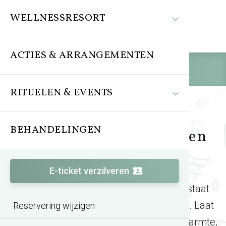
WELLNESSRESORT
ACTIES & ARRANGEMENTEN
Reserveren
RITUELEN & EVENTS
BEHANDELINGEN
Wereldse Wellness Weken
E-ticket verzilveren
Tijdens de Wereldse Wellness Weken staat
jouw moment van ontspanning centraal. Laat
Reservering wijzigen
de drukte even achter je en geniet van warmte,