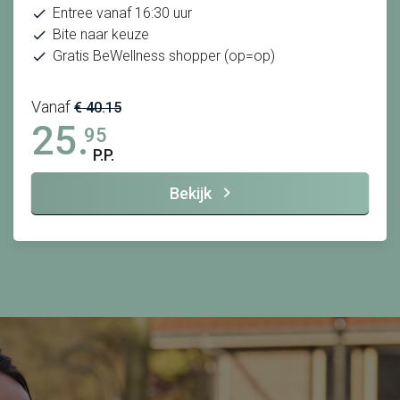
Entree vanaf 16:30 uur
Bite naar keuze
Gratis BeWellness shopper (op=op)
Vanaf
€ 40.15
25.
95
P.P.
Bekijk