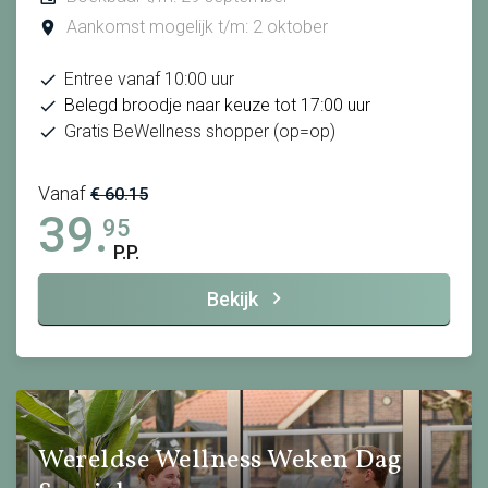
Aankomst mogelijk t/m: 2 oktober
Entree vanaf 10:00 uur
Belegd broodje naar keuze tot 17:00 uur
Gratis BeWellness shopper (op=op)
Vanaf
€ 60.15
39.
95
P.P.
Bekijk
Wereldse Wellness Weken Dag