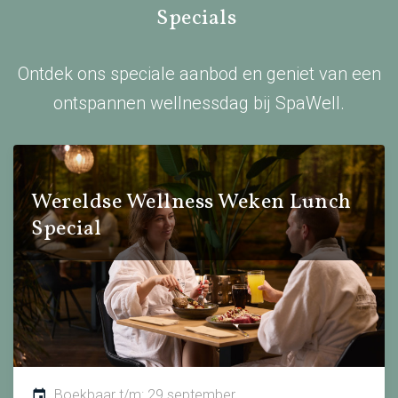
Specials
Ontdek ons speciale aanbod en geniet van een
ontspannen wellnessdag bij SpaWell.
Wereldse Wellness Weken Lunch
Special
Boekbaar t/m: 29 september