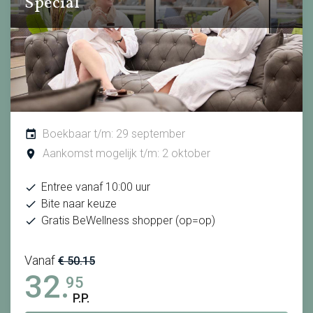
Special
Boekbaar t/m: 29 september
Aankomst mogelijk t/m: 2 oktober
Entree vanaf 10:00 uur
Bite naar keuze
Gratis BeWellness shopper (op=op)
Vanaf
€ 50.15
32.
95
P.P.