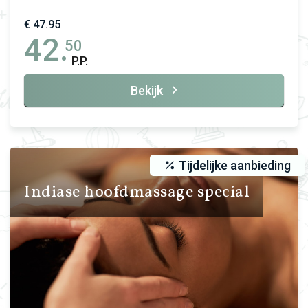
€ 47.95
42.
50
P.P.
Bekijk
Tijdelijke aanbieding
Indiase hoofdmassage special