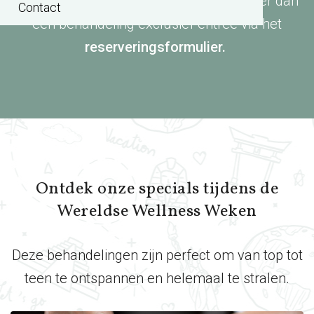
toe aan een moment van rust? Reserveer dan
Contact
een behandeling exclusief entree via het
reserveringsformulier.
Ontdek onze specials tijdens de
Wereldse Wellness Weken
Deze behandelingen zijn perfect om van top tot
teen te ontspannen en helemaal te stralen.