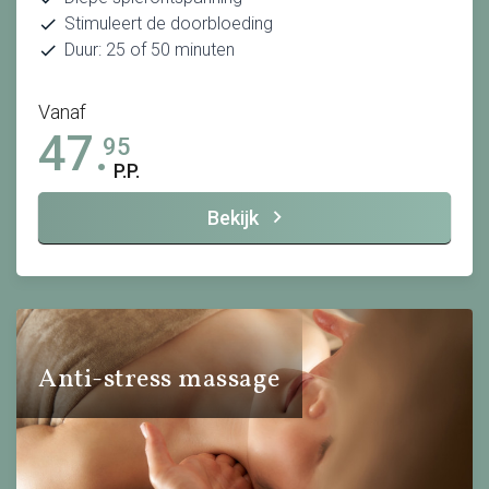
Stimuleert de doorbloeding
Duur: 25 of 50 minuten
Vanaf
47.
95
P.P.
Bekijk
Anti-stress massage