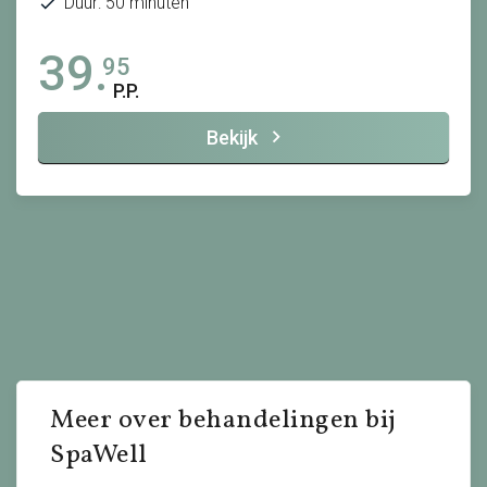
Duur: 50 minuten
39.
95
P.P.
Bekijk
Meer over behandelingen bij
SpaWell