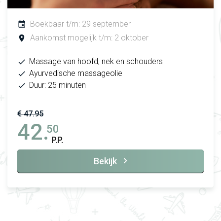
Boekbaar t/m: 29 september
Aankomst mogelijk t/m: 2 oktober
Massage van hoofd, nek en schouders
Ayurvedische massageolie
Duur: 25 minuten
€ 47.95
42.
50
P.P.
Bekijk