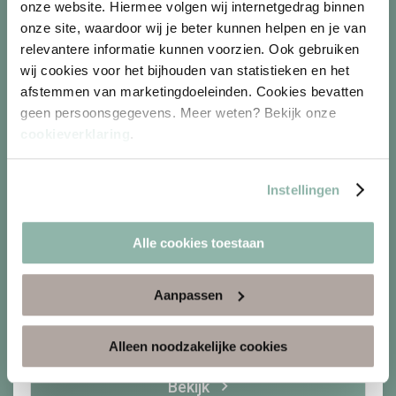
onze website. Hiermee volgen wij internetgedrag binnen
Ontspanningsmassage
onze site, waardoor wij je beter kunnen helpen en je van
relevantere informatie kunnen voorzien. Ook gebruiken
wij cookies voor het bijhouden van statistieken en het
afstemmen van marketingdoeleinden. Cookies bevatten
geen persoonsgegevens. Meer weten? Bekijk onze
cookieverklaring
.
Instellingen
Gericht op het ontspannen van de spieren
Gebruik van ontspannende amandelolie
Alle cookies toestaan
Duur: 25 of 50 minuten
Aanpassen
Vanaf
47.
95
Alleen noodzakelijke cookies
P.P.
Bekijk